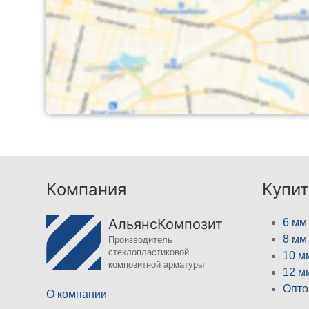
Компания
Купит
АльянсКомпозит
6 мм
8 мм
Производитель
стеклопластиковой
10 м
композитной арматуры
12 м
Опто
О компании