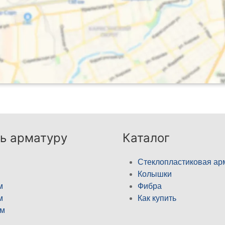
ь арматуру
Каталог
Стеклопластиковая ар
Колышки
м
Фибра
м
Как купить
м