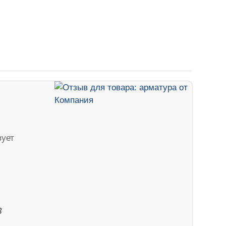
вует
3