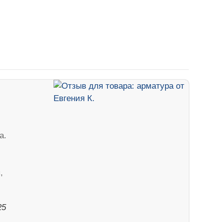
а.
,
25