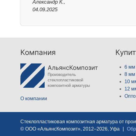
Александр К.,
04.09.2025
Компания
Купит
АльянсКомпозит
6 мм
8 мм
Производитель
стеклопластиковой
10 м
композитной арматуры
12 м
Опто
О компании
Стеклопластиковая композитная арматура от про
© ООО «АльянсКомпозит», 2012–2026, Уфа
|
Обр