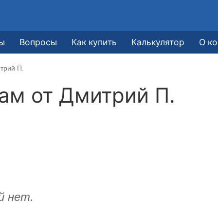
ы
Вопросы
Как купить
Калькулятор
О к
трий П.
кам от
Дмитрий П.
й нет.