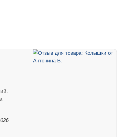
зий,
а
2026