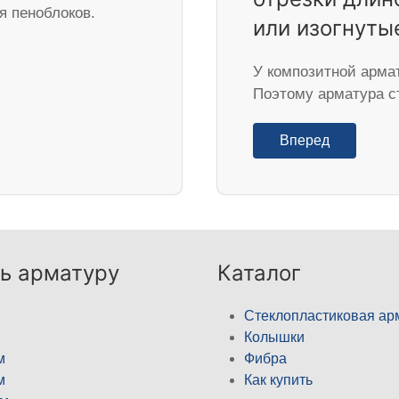
я пеноблоков.
или изогнуты
У композитной армат
Поэтому арматура с
Вперед
ь арматуру
Каталог
Стеклопластиковая ар
Колышки
м
Фибра
м
Как купить