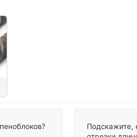
 пеноблоков?
Подскажите, 
отрезки длин