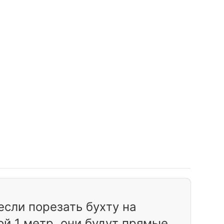
если порезать бухту на
ой 1 метр, они будут прямые