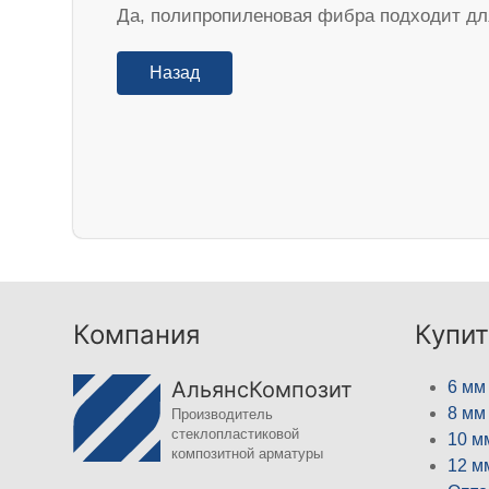
Да, полипропиленовая фибра подходит дл
Назад
Компания
Купит
АльянсКомпозит
6 мм
8 мм
Производитель
стеклопластиковой
10 м
композитной арматуры
12 м