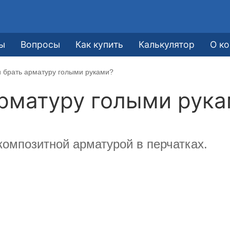
ы
Вопросы
Как купить
Калькулятор
О к
 брать арматуру голыми руками?
рматуру голыми рук
композитной арматурой в перчатках.