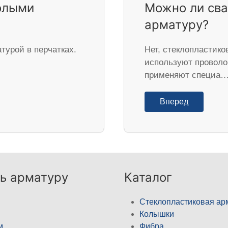
олыми
Можно ли сва
арматуру?
турой в перчатках.
Нет, стеклопластико
используют проволок
применяют специа
Вперед
ь арматуру
Каталог
Стеклопластиковая ар
Колышки
м
Фибра