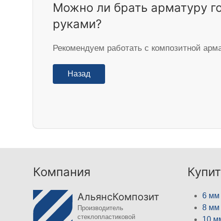
Можно ли брать арматуру г
руками?
Рекомендуем работать с композитной арма
Назад
Компания
Купит
АльянсКомпозит
6 мм
8 мм
Производитель
стеклопластиковой
10 м