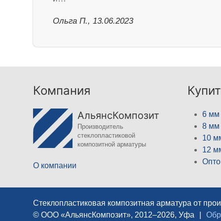
Ольга П., 13.06.2023
Компания
Купит
АльянсКомпозит
6 мм
8 мм
Производитель
стеклопластиковой
10 м
композитной арматуры
12 м
Опто
О компании
Стеклопластиковая композитная арматура от про
© ООО «АльянсКомпозит», 2012–2026, Уфа
|
Обр