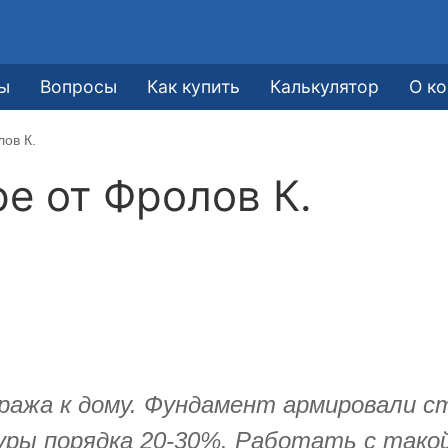
ы
Вопросы
Как купить
Калькулятор
О к
лов К.
ре от
Фролов К.
аража к дому. Фундамент армировали с
ры порядка 20-30%. Работать с такой