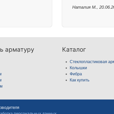
Наталия М., 20.06.2
ь арматуру
Каталог
Стеклопластиковая ар
Колышки
м
Фибра
м
Как купить
м
изводителя
аботка персональных данных