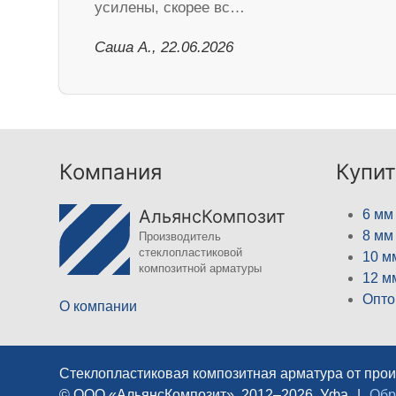
усилены, скорее вс…
Саша А., 22.06.2026
Компания
Купит
АльянсКомпозит
6 мм
8 мм
Производитель
стеклопластиковой
10 м
композитной арматуры
12 м
Опто
О компании
Стеклопластиковая композитная арматура от про
© ООО «АльянсКомпозит», 2012–2026, Уфа
|
Обр